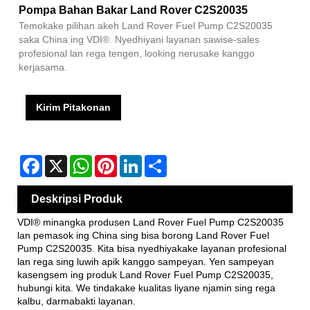
Pompa Bahan Bakar Land Rover C2S20035
Temokake pilihan akeh Land Rover Fuel Pump C2S20035
saka China ing VDI®. Nyedhiyani layanan sawise-sales
profesional lan rega tengen, looking nerusake kanggo
kerjasama.
Kirim Pitakonan
Facebook
X
WhatsApp
Pinterest
LinkedIn
Share
Deskripsi Produk
VDI® minangka produsen Land Rover Fuel Pump C2S20035
lan pemasok ing China sing bisa borong Land Rover Fuel
Pump C2S20035. Kita bisa nyedhiyakake layanan profesional
lan rega sing luwih apik kanggo sampeyan. Yen sampeyan
kasengsem ing produk Land Rover Fuel Pump C2S20035,
hubungi kita. We tindakake kualitas liyane njamin sing rega
kalbu, darmabakti layanan.