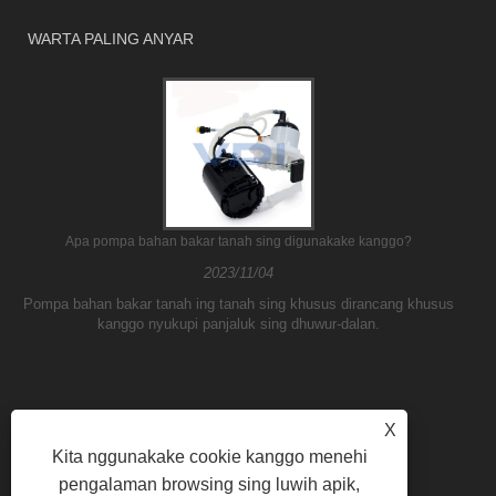
WARTA PALING ANYAR
Apa pompa bahan bakar tanah sing digunakake kanggo?
2023/11/04
Pompa bahan bakar tanah ing tanah sing khusus dirancang khusus
kanggo nyukupi panjaluk sing dhuwur-dalan.
X
Kita nggunakake cookie kanggo menehi
pengalaman browsing sing luwih apik,